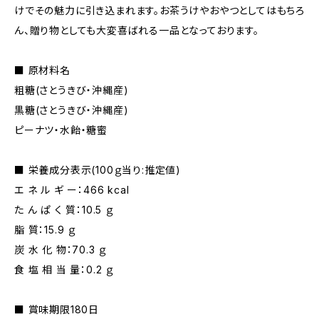
けでその魅力に引き込まれます。お茶うけやおやつとしてはもちろ
ん、贈り物としても大変喜ばれる一品となっております。
■ 原材料名
粗糖(さとうきび・沖縄産)
黒糖(さとうきび・沖縄産)
ピーナツ・水飴・糖蜜
■ 栄養成分表示(100ｇ当り:推定値)
エ ネ ル ギ ー：466 kcal
た ん ぱ く 質：10.5 ｇ
脂 質：15.9 ｇ
炭 水 化 物：70.3 ｇ
食 塩 相 当 量：0.2 ｇ
■ 賞味期限180日