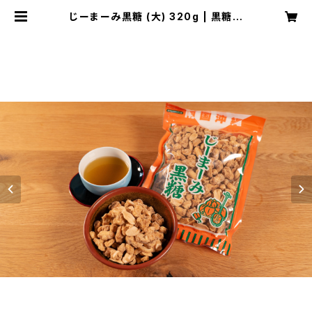
じーまーみ黒糖 (大) 320g | 黒糖市
場