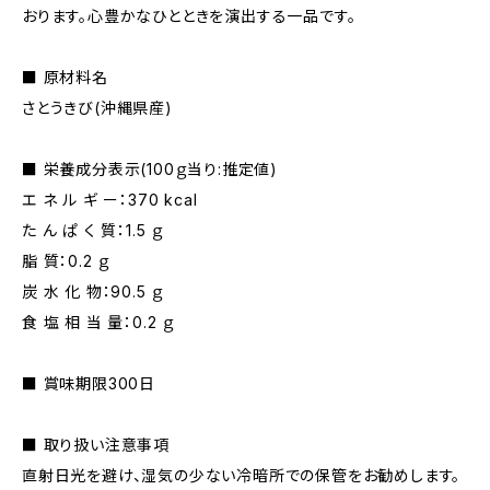
おります。心豊かなひとときを演出する一品です。
■ 原材料名
さとうきび(沖縄県産)
■ 栄養成分表示(100ｇ当り:推定値)
エ ネ ル ギ ー：370 kcal
た ん ぱ く 質：1.5 ｇ
脂 質：0.2 ｇ
炭 水 化 物：90.5 ｇ
食 塩 相 当 量：0.2 ｇ
■ 賞味期限300日
■ 取り扱い注意事項
直射日光を避け、湿気の少ない冷暗所での保管をお勧めします。