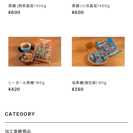
黒糖 (西表島産）400g
黒糖 (小浜島産）400g
¥600
¥600
じーまーみ黒糖 160g
塩黒糖(個包装) 80g
¥420
¥260
CATEGORY
加工黒糖商品