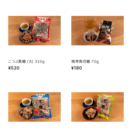
こつぶ黒糖 (大) 320g
携帯角切糖 70g
¥520
¥180