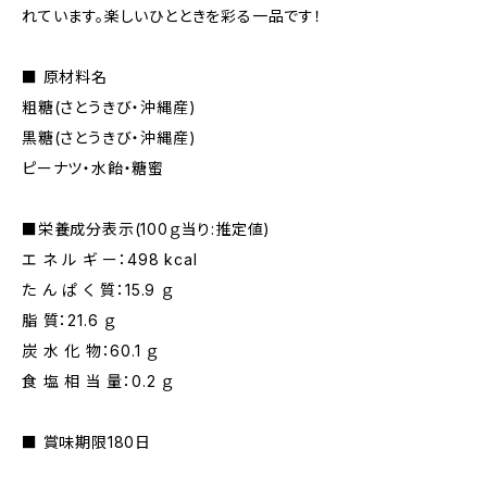
れています。楽しいひとときを彩る一品です！
■ 原材料名
粗糖(さとうきび・沖縄産)
黒糖(さとうきび・沖縄産)
ピーナツ・水飴・糖蜜
■栄養成分表示(100ｇ当り:推定値)
エ ネ ル ギ ー：498 kcal
た ん ぱ く 質：15.9 ｇ
脂 質：21.6 ｇ
炭 水 化 物：60.1 ｇ
食 塩 相 当 量：0.2 ｇ
■ 賞味期限180日