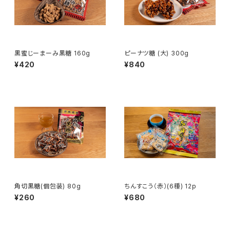
黒蜜じーまーみ黒糖 160g
ピーナツ糖 (大) 300g
¥420
¥840
角切黒糖(個包装) 80g
ちんすこう（赤）(6種) 12p
¥260
¥680